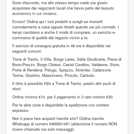
Sono d'accordo, ma allo stesso tempo credo sia giusto
acquistare dai negozianti locali che fanno parte del tessuto
economico in cui viviamo.
Eccoci! Ordina qui i tuoi prodotti e scegli se riceverli
comodamente a casa oppure ritirarli quando sei più comodo. I
tempi cambiano e anche il modo di comprare, un servizio e-
commerce di qualità dal negozio vicino a te.
Il servizio di consegna gratuita in 48 ore è disponibile nei
seguenti comuni:
Tione di Trento, 3 Ville, Borgo Lares, Sella Giiudicarie, Pieve di
Bono-Prezzo, Borgo Chiese, Castel Condino, Valdaone, Storo,
Porte di Rendena, Pelugo, Spiazzo, Strembo, Caderzone
Terme, Giustino, Massimeno, Pinzolo, Carisolo.
Il ritiro è possibile H24 a Tione di Trento, presto altri punti di
ritiro!
Ordine minimo €10, per il pagamento in 3 rate minimo €30.
Per le altre zone è disponibile la spedizione con corriere
espresso.
Non ti piace fare acquisti tramite sito? Ordina tramite
Whatsapp al numero 0465901451 (attenzione il numero NON
riceve chiamate ma solo messaggi).