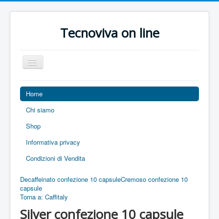
Tecnoviva on line
Toggle
Navigation
Home
Chi siamo
Shop
Informativa privacy
Condizioni di Vendita
Decaffeinato confezione 10 capsule
Cremoso confezione 10
capsule
Torna a: Caffitaly
Silver confezione 10 capsule