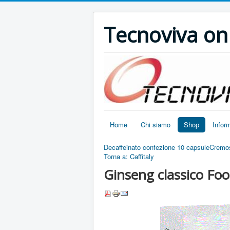
Tecnoviva on 
Home
Chi siamo
Shop
Infor
Decaffeinato confezione 10 capsule
Cremos
Torna a: Caffitaly
Ginseng classico Fo